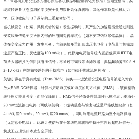
Metrix迈确振动变送器的核心原理将机械振动能量转化为标准工业电流信号，实
现旋转设备状态监测的本质安全化与数据高保真传输，其运作本质是机械动力
学、压电效应与电子调制的三重精密协同：
当机械设备（如泵、风机或齿轮箱）发生振动时，其产生的加速度能量通过刚性
安装底座传递至变送器内部的压电陶瓷传感核心（如石英或锆钛酸铅晶体）。晶
体在交变应力作用下发生形变，内部偶极矩重组形成压电电荷（电荷量与机械加
速度严格正比，灵敏度达100 mV/g）。此原始电荷信号经内置超低噪声JFET电
荷放大器转换为低阻抗电压信号，再通过可编程带通滤波器（典型频响范围0.5 H
z~10 kHz）剔除轴频以外的干扰噪声（如电磁干扰或流体脉动）。
关键步骤在于真有效值（True-RMS）转换——滤波后交流电压信号被送入对数
放大RMS-DC转换器，计算出振动速度或加速度的均方根值（RMS），该值精确
表征振动能量强度（而非仅峰值）。RMS信号经微处理器线性化校准后，驱动4~
20 mA恒流输出电路（两线制架构）：振动强度与输出电流呈严格线性映射（如
4 mA对应0 mm/s，20 mA对应20 mm/s），同时利用电流环路为整个电路供电
（无需额外电源）。此设计使信号在千米级电缆传输中抗干扰性远超电压信号，
构成工业现场的本质安全屏障。