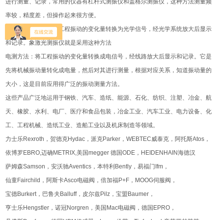
进行测量、记录，常用的仪器有杠杆式测振仪和盖格尔测振仪，这种方法测量频
率较，精度差，但操作起来很方便。
光学式测量方法：将工程振动的变化量转换为光学信号，经光学系统放大后显示
和记录。象激光测振仪就是采用这种方法
电测方法：将工程振动的变化量转换成电信号，经线路放大后显示和记录。它是
先将机械振动量转化成电量，然后对其进行测量，根据对应关系，知道振动量的
大小，这是目前应用得广泛的振动测量方法。
这些产品广泛地运用于钢铁、汽车、造纸、能源、石化、纺织、注塑、冶金、航
天、橡胶、水利、电厂、医疗和食品包装，冶金工业、汽车工业、电力设备、化
工、工程机械、造纸工业、造船工业以及机床制造等领域。
力士乐Rexroth，贺德克Hydac，派克Parker，WEBTEC威泰克，阿托斯Atos，
依博罗EBRO,迈确METRIX,美国megger 德国ODE，HEIDENHAIN海德汉
萨姆森Samson，安沃驰Aventics，本特利Bently，易福门Ifm，
仙童Fairchild，阿斯卡Asco电磁阀，倍加福P+F，MOOG伺服阀，
宝德Burkert，巴鲁夫Balluff，皮尔兹Pilz，宝盟Baumer，
亨士乐Hengstler，诺冠Norgren，美国Mac电磁阀，德国EPRO，