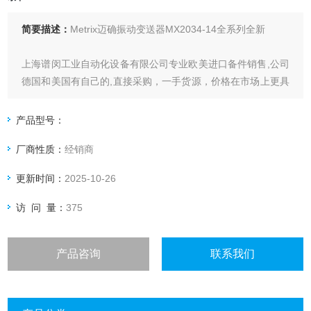
简要描述：
Metrix迈确振动变送器MX2034-14全系列全新
上海谱闵工业自动化设备有限公司专业欧美进口备件销售,公司
德国和美国有自己的,直接采购，一手货源，价格在市场上更具
优势。
产品型号：
价格优: 我们直接从现货拿报价，避开许多中间环节，许多现
厂商性质：
经销商
货给我们提供固定折扣，确保我们给客户惠的价格。
更新时间：
2025-10-26
渠道广: 除了现货，我们跟欧洲许多有直接的业务关系，使我
们可以采购到由于保护而不能报价的品。
访 问 量：
375
产品咨询
联系我们