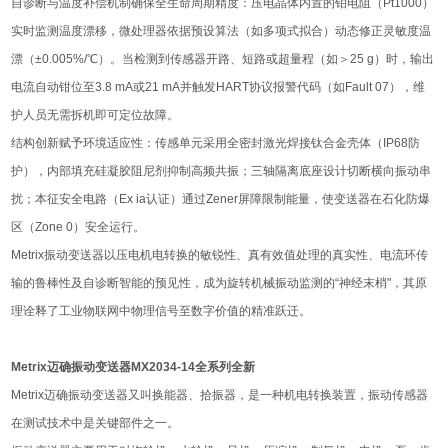
自诊断与温度补偿机制确保全生命周期精度：压电晶体内置的铂电阻（Pt1000）
实时监测温度漂移，微处理器依据预设算法（如多项式拟合）动态修正灵敏度温
漂（±0.005%/℃）。当检测到传感器开路、短路或超量程（如＞25 g）时，输出
电流自动钳位至3.8 mA或21 mA并触发HART协议报警代码（如Fault 07），维
护人员无需拆机即可定位故障。
结构创新赋予环境适应性：传感单元采用全密封激光焊接钛合金壳体（IP68防
护），内部填充硅凝胶阻尼剂抑制高频共振；三轴隔离底座设计切断横向振动串
扰；本征安全电路（Ex ia认证）通过Zener屏障限制能量，使变送器在石化防爆
区（Zone 0）安全运行。
Metrix振动变送器以压电机电转换的敏锐性、真有效值处理的真实性、电流环传
输的鲁棒性及自诊断智能的预见性，成为旋转机械振动监测的“神经末梢"，其原
理诠释了工业物联网中物理信号至数字价值的精准跃迁。
Metrix迈确振动变送器MX2034-14全系列全新
Metrix迈确振动变送器又叫换能器、拾振器，是一种机电转换装置，振动传感器
在测试技术中是关键部件之一。