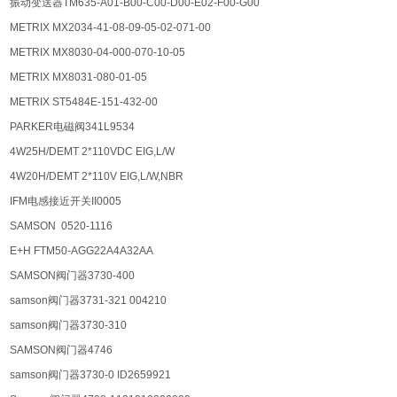
振动变送器TM635-A01-B00-C00-D00-E02-F00-G00
METRIX MX2034-41-08-09-05-02-071-00
METRIX MX8030-04-000-070-10-05
METRIX MX8031-080-01-05
METRIX ST5484E-151-432-00
PARKER电磁阀341L9534
4W25H/DEMT 2*110VDC EIG,L/W
4W20H/DEMT 2*110V EIG,L/W,NBR
IFM电感接近开关II0005
SAMSON 0520-1116
E+H FTM50-AGG22A4A32AA
SAMSON阀门器3730-400
samson阀门器3731-321 004210
samson阀门器3730-310
SAMSON阀门器4746
samson阀门器3730-0 ID2659921