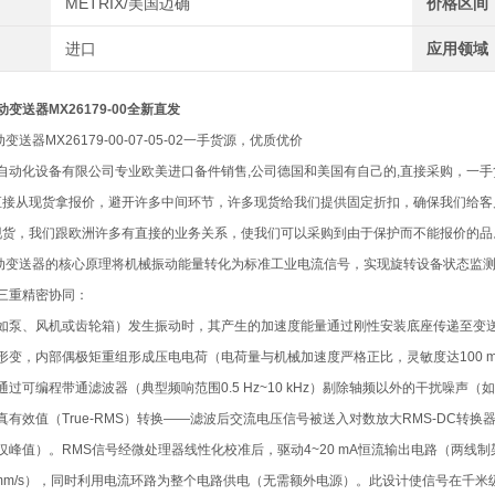
METRIX/美国迈确
价格区间
进口
应用领域
振动变送器MX26179-00全新直发
振动变送器MX26179-00-07-05-02一手货源，优质优价
自动化设备有限公司专业欧美进口备件销售,公司德国和美国有自己的,直接采购，一
们直接从现货拿报价，避开许多中间环节，许多现货给我们提供固定折扣，确保我们给
了现货，我们跟欧洲许多有直接的业务关系，使我们可以采购到由于保护而不能报价的品
迈确振动变送器的核心原理将机械振动能量转化为标准工业电流信号，实现旋转设备状态
三重精密协同：
如泵、风机或齿轮箱）发生振动时，其产生的加速度能量通过刚性安装底座传递至变
形变，内部偶极矩重组形成压电电荷（电荷量与机械加速度严格正比，灵敏度达100 m
过可编程带通滤波器（典型频响范围0.5 Hz~10 kHz）剔除轴频以外的干扰噪声
真有效值（True-RMS）转换——滤波后交流电压信号被送入对数放大RMS-DC转
峰值）。RMS信号经微处理器线性化校准后，驱动4~20 mA恒流输出电路（两线制架
20 mm/s），同时利用电流环路为整个电路供电（无需额外电源）。此设计使信号在