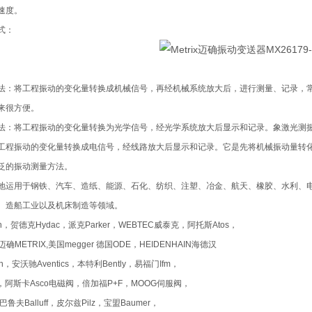
速度。
式：
法：将工程振动的变化量转换成机械信号，再经机械系统放大后，进行测量、记录，
来很方便。
法：将工程振动的变化量转换为光学信号，经光学系统放大后显示和记录。象激光测
工程振动的变化量转换成电信号，经线路放大后显示和记录。它是先将机械振动量转
泛的振动测量方法。
地运用于钢铁、汽车、造纸、能源、石化、纺织、注塑、冶金、航天、橡胶、水利、
、造船工业以及机床制造等领域。
th，贺德克Hydac，派克Parker，WEBTEC威泰克，阿托斯Atos，
迈确METRIX,美国megger 德国ODE，HEIDENHAIN海德汉
n，安沃驰Aventics，本特利Bently，易福门Ifm，
ild，阿斯卡Asco电磁阀，倍加福P+F，MOOG伺服阀，
，巴鲁夫Balluff，皮尔兹Pilz，宝盟Baumer，