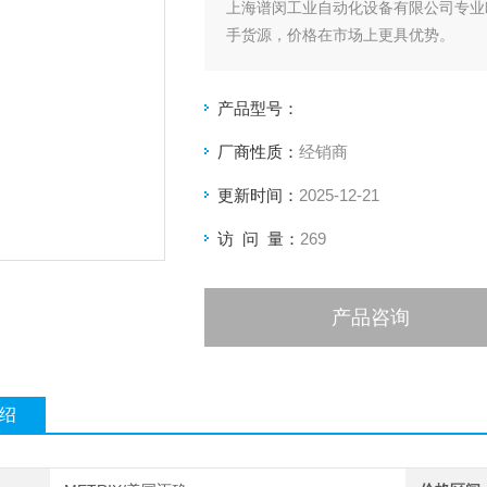
上海谱闵工业自动化设备有限公司专业
手货源，价格在市场上更具优势。
价格优: 我们直接从现货拿报价，避
产品型号：
客户惠的价格。
厂商性质：
经销商
渠道广: 除了现货，我们跟欧洲许多
更新时间：
2025-12-21
品。
访 问 量：
269
产品咨询
绍