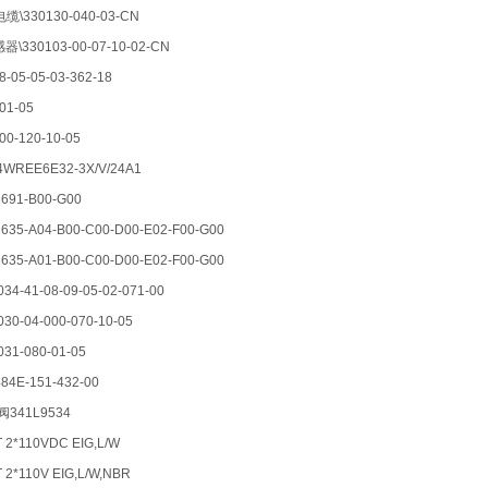
\330130-040-03-CN
器\330103-00-07-10-02-CN
8-05-05-03-362-18
01-05
00-120-10-05
4WREE6E32-3X/V/24A1
91-B00-G00
-A04-B00-C00-D00-E02-F00-G00
-A01-B00-C00-D00-E02-F00-G00
34-41-08-09-05-02-071-00
30-04-000-070-10-05
31-080-01-05
84E-151-432-00
阀341L9534
2*110VDC EIG,L/W
2*110V EIG,L/W,NBR