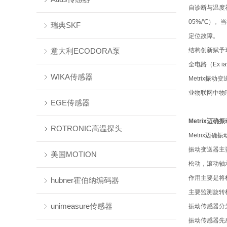
自诊断与温度
05%/℃）。
瑞典SKF
定位故障。
意大利ECODORA泵
结构创新赋予
全电路（Ex 
WIKA传感器
Metrix
业物联网中物
EGE传感器
Metrix迈确
ROTRONIC高温探头
Metrix
振动变送器主
美国MOTION
松动，滚动轴
作用主要是将
hubner霍伯纳编码器
主要监测旋转
unimeasure传感器
振动传感器分
振动传感器先