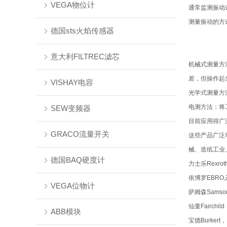
VEGA物位计
通常监测振动
测量振动的方
德国sts火焰传感器
意大利FILTREC滤芯
机械式测量方
差，但操作起
VISHAY电容
光学式测量方
电测方法：将
SEW变频器
目前应用得广
GRACO流量开关
这些产品广泛
械、造纸工业
德国BAQ硬度计
力士乐Rexro
依博罗EBRO,
VEGA位物计
萨姆森Samso
仙童Fairch
ABB模块
宝德Burkert