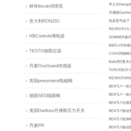
亨士乐Hengs
林肯lincoln润滑泵
丹佛斯Danfo
意大利RONZIO
热卖型号如
REXROTH力士
HBControls继电器
SOMMER索玛
B&PLUS传感器
TESTO德图仪器
COAX同轴阀3-
Balluff巴鲁夫
丹麦OxyGuard传感器
TURCKBi25-
REXROTH
R9
英国pneumatrol电磁阀
BENTLY一体化
BENTLY一体化
德国SED隔膜阀
BENTLY位移探头
美国Danfoss丹佛斯压力开关
BENTLY振动变送
BENTLY延伸电缆
丹麦PR
BENTLY振动探头