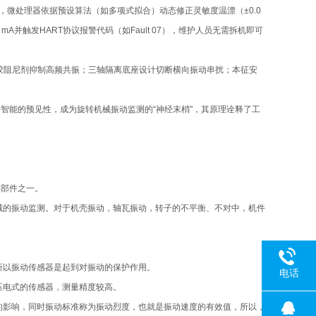
移，微处理器依据预设算法（如多项式拟合）动态修正灵敏度温漂（±0.0
 mA并触发HART协议报警代码（如Fault 07），维护人员无需拆机即可
凝胶阻尼剂抑制高频共振；三轴隔离底座设计切断横向振动串扰；本征安
断智能的预见性，成为旋转机械振动监测的“神经末梢"，其原理诠释了工
键部件之一。
械的振动监测。对于机壳振动，轴瓦振动，转子的不平衡、不对中，机件
所以振动传感器是起到对振动的保护作用。
电话
压电式的传感器，测量精度较高。
的影响，同时振动标准称为振动烈度，也就是振动速度的有效值，所以，