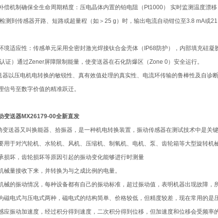
补偿机制确保全生命周期精度：压电晶体内置的铂电阻（Pt1000） 实时监测温度漂
当检测到传感器开路、短路或超量程（如＞25 g）时，输出电流自动钳位至3.8 mA或21
环境适应性：传感单元采用全密封激光焊接钛合金壳体（IP68防护），内部填充硅
ia认证）通过Zener屏障限制能量，使变送器在石化防爆区（Zone 0）安全运行。
振动变送器以压电机电转换的敏锐性、真有效值处理的真实性、电流环传输的鲁棒性及自诊
理信号至数字价值的精准跃迁。
振动变送器MX26179-00全新直发
迈确振动变送器又叫换能器、拾振器，是一种机电转换装置，振动传感器在测试技术中是关
要用于对汽轮机、水轮机、风机、压缩机、制氧机、电机、泵、齿轮箱等大型旋转机
承损坏，齿轮损坏等原因引起的振动变化能够进行时测量
机械量接收下来，并转换为与之成比例的电量。
机械的振动情况，每种设备都有自己的振动标准，超过振动值，表明机器出现故障，
为磁电式与压电式两种，磁电式的结构简单、价格较低，但精度较差，现在常用的是
感应振动加速度，经过积分得到速度，二次积分得到位移，但加速度和位移会受频率