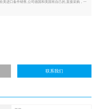
欧美进口备件销售,公司德国和美国有自己的,直接采购，一
开许多中间环节，许多现货给我们提供固定折扣，确保我们给
有直接的业务关系，使我们可以采购到由于保护而不能报价的
联系我们