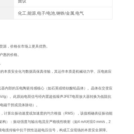
面议
化工,能源,电子/电池,钢铁/金属,电气
手货源，价格在市场上更具优势。
客户惠的价格。
。
监测的本质安全化与数据高保真传输，其运作本质是机械动力学、压电效应
送器内部的压电陶瓷传感核心（如石英或锆钛酸铅晶体）。晶体在交变应
V/g）。此原始电荷信号经内置超低噪声JFET电荷放大器转换为低阻抗
（如电磁干扰或流体脉动）。
换器，计算出振动速度或加速度的均方根值（RMS），该值精确表征振动能
构）：振动强度与输出电流呈严格线性映射（如4 mA对应0 mm/s，2
千米级电缆传输中抗干扰性远超电压信号，构成工业现场的本质安全屏障。