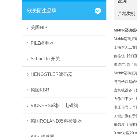
品牌
欧美陌生品牌
产地类别
美国HIP
Metrix迈确
Metrix迈确
PILZ继电器
上海谱闵工业
价格优: 我
Schneider开关
渠道广: 除
Metrix
HENGSTLER编码器
与电子调制的
德国KBR
当机械设备（
力作用下发生
VICKERS威格士电磁阀
电压信号，再通
关键步骤在于
德国ROLAND双料检测器
量强度（而非仅
0 mA对应
Atlas传感器